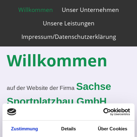
Primary
Skip
Willkommen
Unser Unternehmen
to
Menu
content
Unsere Leistungen
Impressum/Datenschutzerklärung
Willkommen
Sachse
auf der Website der Firma
Sportplatzbau GmbH
.
G. Sachse Sportplatzbau GmbH
Zustimmung
Details
Über Cookies
Friedrich-Ebert-Str. 109