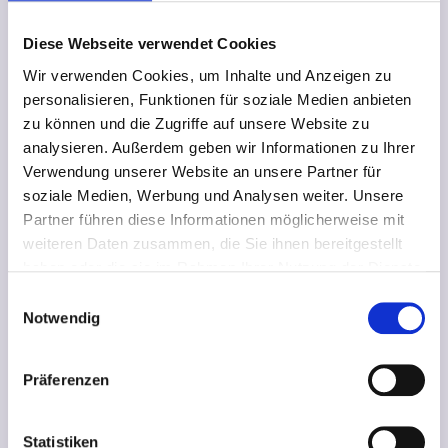
58454 Witten – Rüdinghausen
Diese Webseite verwendet Cookies
Nordrhein-Westfalen
Wir verwenden Cookies, um Inhalte und Anzeigen zu
Tel: 02302/800395
personalisieren, Funktionen für soziale Medien anbieten
Fax: 02302/89979
zu können und die Zugriffe auf unsere Website zu
info@sachse-sportplatzbau.de
analysieren. Außerdem geben wir Informationen zu Ihrer
Verwendung unserer Website an unsere Partner für
soziale Medien, Werbung und Analysen weiter. Unsere
Partner führen diese Informationen möglicherweise mit
weiteren Daten zusammen, die Sie ihnen bereitgestellt
haben oder die sie im Rahmen Ihrer Nutzung der Dienste
gesammelt haben.
Einwilligungsauswahl
Notwendig
Präferenzen
Statistiken