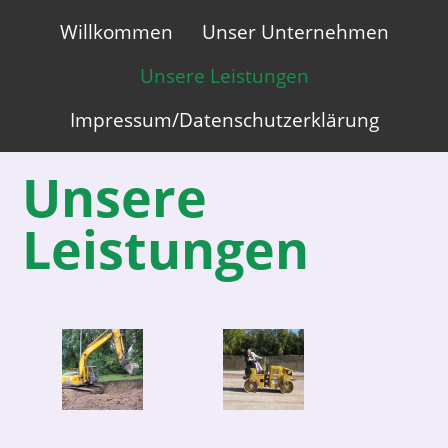
Primary
Skip
Willkommen
Unser Unternehmen
to
Menu
content
Unsere Leistungen
Impressum/Datenschutzerklärung
Unsere
Leistungen